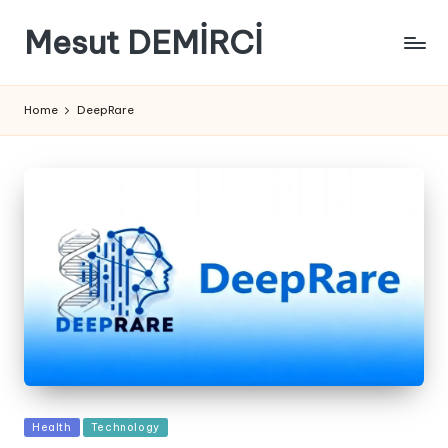
Mesut DEMİRCİ
Home
DeepRare
Posted
Health
Technology
in