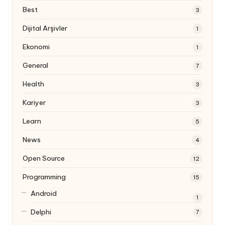
Best
3
Dijital Arşivler
1
Ekonomi
1
General
7
Health
3
Kariyer
3
Learn
5
News
4
Open Source
12
Programming
15
Android
1
Delphi
7