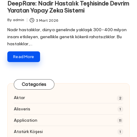
DeepRare: Nadir Hastalık Teşhisinde Devrim
Yaratan Yapay Zeka Sistemi
By
admin
3 Mart 2026
Posted
by
Nadir hastalıklar, dünya genelinde yaklaşık 300-400 milyon
insanı etkileyen, genellikle genetik kökenli rahatsızlıklar. Bu
hastalıklar,…
Read More
Categories
Aktar
2
Alisveris
1
Application
11
Atatürk Köşesi
1